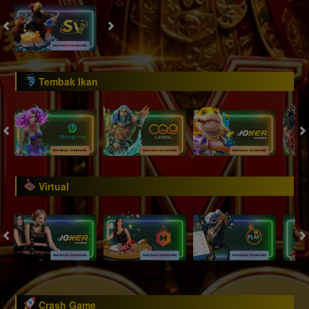
Tembak Ikan
Virtual
Crash Game