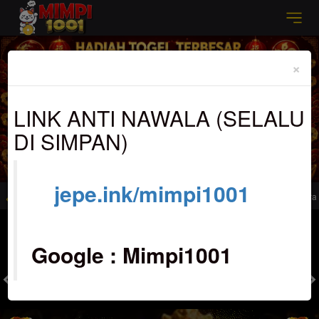
Previous
Nex
×
LINK ANTI NAWALA (SELALU
DI SIMPAN)
jepe.ink/mimpi1001
aik! 💎 Banyak Bonus Harian Menanti! 💸 Segera Main & Menang Besar Sekarang Ju
MASUK
DAFTAR
Google : Mimpi1001
TOGEL
SLOT
LIVE CASINO
SPORT
SA
SCATTER HITAM