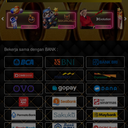
Bekerja sama dengan BANK :