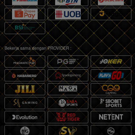
Bekerja sama dengan PROVIDER :