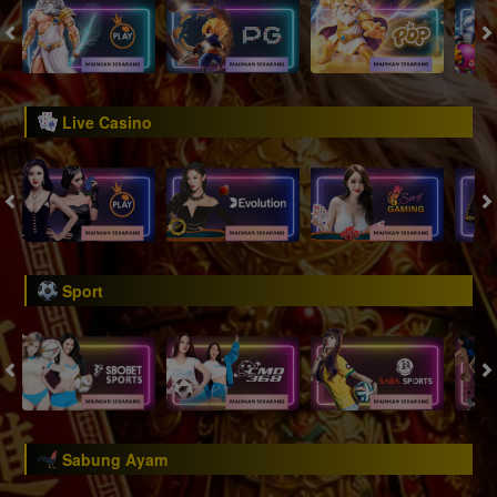
Live Casino
Sport
Sabung Ayam