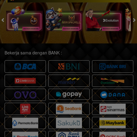
Bekerja sama dengan BANK :