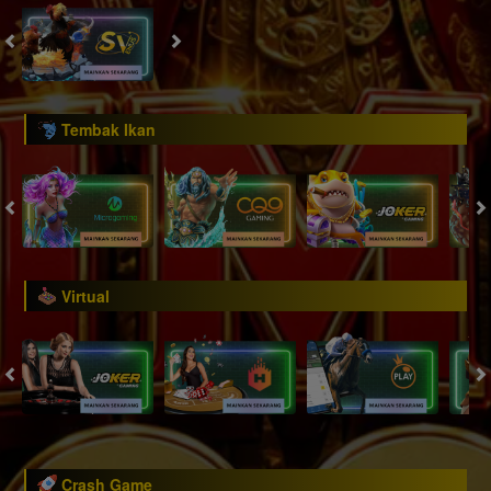
Tembak Ikan
Virtual
Crash Game